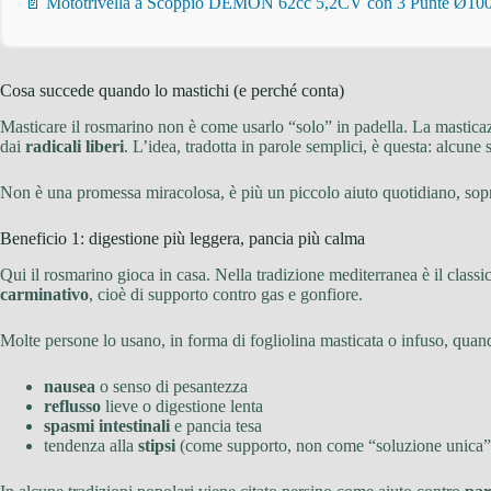
📄 Mototrivella a Scoppio DEMON 62cc 5,2CV con 3 Punte Ø100/
Cosa succede quando lo mastichi (e perché conta)
Masticare il rosmarino non è come usarlo “solo” in padella. La masticazion
dai
radicali liberi
. L’idea, tradotta in parole semplici, è questa: alcun
Non è una promessa miracolosa, è più un piccolo aiuto quotidiano, sopratt
Beneficio 1: digestione più leggera, pancia più calma
Qui il rosmarino gioca in casa. Nella tradizione mediterranea è il classic
carminativo
, cioè di supporto contro gas e gonfiore.
Molte persone lo usano, in forma di fogliolina masticata o infuso, qua
nausea
o senso di pesantezza
reflusso
lieve o digestione lenta
spasmi intestinali
e pancia tesa
tendenza alla
stipsi
(come supporto, non come “soluzione unica”