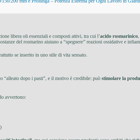
150/200 mm e Prolunga – Potenza Estrema per Ogni Lavoro in Giard
e libera oli essenziali e composti attivi, tra cui l’
acido rosmarinico
,
e sostanze del rosmarino aiutano a “spegnere” reazioni ossidative e infia
utto se inserito in uno stile di vita sensato.
o “alleato dopo i pasti”, e il motivo è credibile: può
stimolare la produ
ndo avvertono:
)