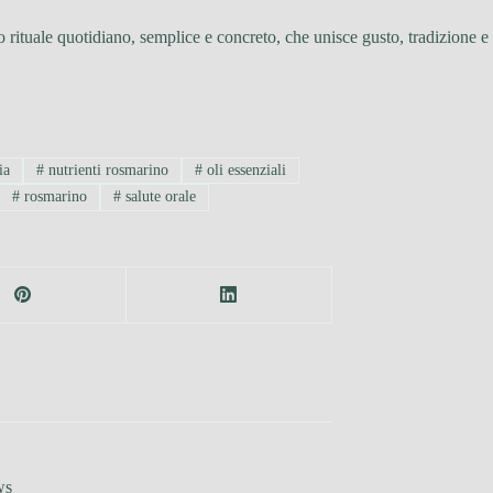
lo rituale quotidiano, semplice e concreto, che unisce gusto, tradizione 
ia
#
nutrienti rosmarino
#
oli essenziali
#
rosmarino
#
salute orale
ws