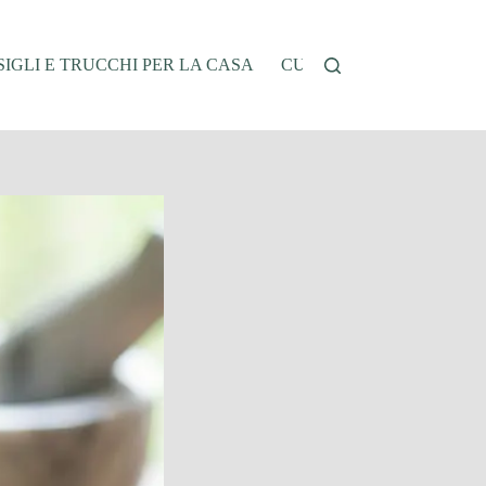
IGLI E TRUCCHI PER LA CASA
CUCINA E RICETTE
G