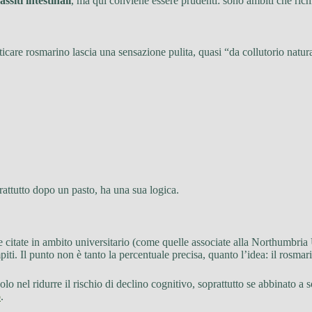
ssiti intestinali
, ma qui conviene essere prudenti: sono ambiti che rich
care rosmarino lascia una sensazione pulita, quasi “da collutorio natura
rattutto dopo un pasto, ha una sua logica.
che citate in ambito universitario (come quelle associate alla Northumbria
iti. Il punto non è tanto la percentuale precisa, quanto l’idea: il rosma
o nel ridurre il rischio di declino cognitivo, soprattutto se abbinato a
o
.