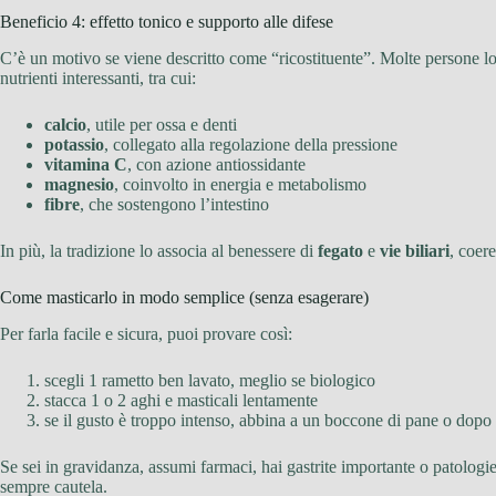
Beneficio 4: effetto tonico e supporto alle difese
C’è un motivo se viene descritto come “ricostituente”. Molte persone l
nutrienti interessanti, tra cui:
calcio
, utile per ossa e denti
potassio
, collegato alla regolazione della pressione
vitamina C
, con azione antiossidante
magnesio
, coinvolto in energia e metabolismo
fibre
, che sostengono l’intestino
In più, la tradizione lo associa al benessere di
fegato
e
vie biliari
, coer
Come masticarlo in modo semplice (senza esagerare)
Per farla facile e sicura, puoi provare così:
scegli 1 rametto ben lavato, meglio se biologico
stacca 1 o 2 aghi e masticali lentamente
se il gusto è troppo intenso, abbina a un boccone di pane o dopo 
Se sei in gravidanza, assumi farmaci, hai gastrite importante o patologie
sempre cautela.