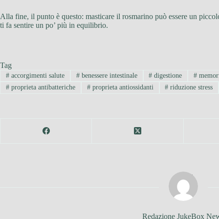
Alla fine, il punto è questo: masticare il rosmarino può essere un picco
ti fa sentire un po’ più in equilibrio.
Tag
#
accorgimenti salute
#
benessere intestinale
#
digestione
#
memor
#
proprieta antibatteriche
#
proprieta antiossidanti
#
riduzione stress
Redazione JukeBox Ne