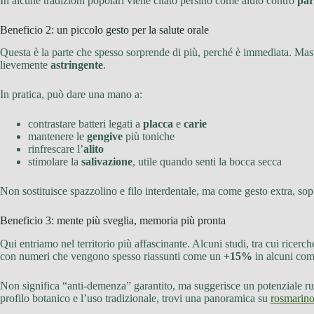
In alcune tradizioni popolari viene citato persino come aiuto contro
para
Beneficio 2: un piccolo gesto per la salute orale
Questa è la parte che spesso sorprende di più, perché è immediata. Masti
lievemente
astringente
.
In pratica, può dare una mano a:
contrastare batteri legati a
placca
e
carie
mantenere le
gengive
più toniche
rinfrescare l’
alito
stimolare la
salivazione
, utile quando senti la bocca secca
Non sostituisce spazzolino e filo interdentale, ma come gesto extra, sop
Beneficio 3: mente più sveglia, memoria più pronta
Qui entriamo nel territorio più affascinante. Alcuni studi, tra cui ricer
con numeri che vengono spesso riassunti come un
+15%
in alcuni comp
Non significa “anti-demenza” garantito, ma suggerisce un potenziale ruol
profilo botanico e l’uso tradizionale, trovi una panoramica su
rosmarin