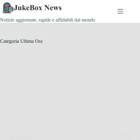
Salta
al
contenuto
Notizie aggiornate, rapide e affidabili dal mondo
Categoria
Ultima Ora
Ultima Ora
Nijimah: origini, legami col Buddismo e varianti
culturali del nome e dei suoi significati