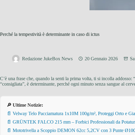
Perché la tempestività è determinante in caso di ictus
Redazione JukeBox News
20 Gennaio 2026
Sa
C’è una frase che, quando la senti la prima volta, ti si incolla addosso: 
“consigliata”, è determinante, perché ogni minuto senza sangue al cervello
🔎 Ultime Notizie:
📄 Velway Telo Pacciamatura 1x10M 100g/m², Proteggi Orto e Giar
📄 GRÜNTEK FALCO 215 mm – Forbici Professionali da Potatura pe
📄 Mototrivella a Scoppio DEMON 62cc 5,2CV con 3 Punte Ø100/