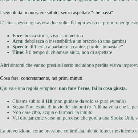
I segnali da riconoscere subito, senza aspettare “che passi”
L’ictus spesso non avvisa due volte. È improvviso e, proprio per quest
Face
: bocca storta, viso asimmetrico
Arm
: debolezza o insensibilità a un braccio (o una gamba)
Speech
: difficoltà a parlare o a capire, parole “impastate”
Time
: è il tempo di chiamare aiuto, non di aspettare
Altri sintomi che vanno presi sul serio includono perdita visiva improvvi
Cosa fare, concretamente, nei primi minuti
Qui vale una regola semplice:
non fare l’eroe, fai la cosa giusta
.
Chiama subito il
118
(non guidare da solo se puoi evitarlo)
Segna l’ora esatta di inizio dei sintomi (o l’ultima volta che la p
Non dare cibo, acqua o farmaci “a intuito”
Vai direttamente verso un percorso che porti a una Stroke Unit, s
La prevenzione, come pressione controllata, niente fumo, movimento e al