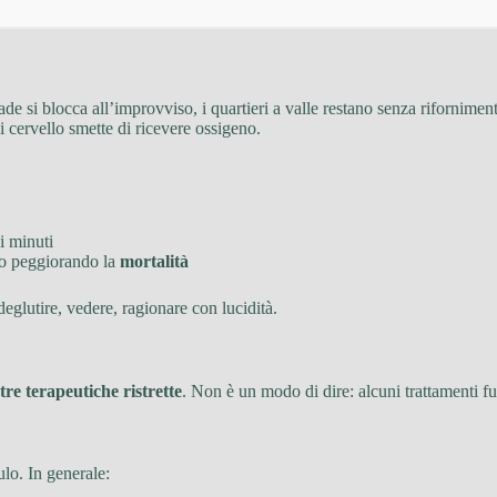
ade si blocca all’improvviso, i quartieri a valle restano senza riforniment
 cervello smette di ricevere ossigeno.
i minuti
o peggiorando la
mortalità
eglutire, vedere, ragionare con lucidità.
stre terapeutiche ristrette
. Non è un modo di dire: alcuni trattamenti f
lo. In generale: