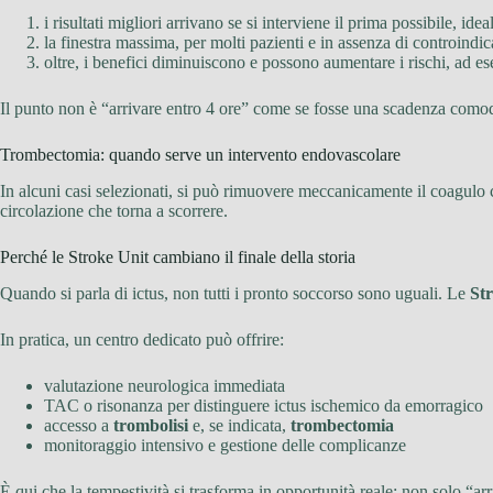
i risultati migliori arrivano se si interviene il prima possibile, id
la finestra massima, per molti pazienti e in assenza di controindic
oltre, i benefici diminuiscono e possono aumentare i rischi, ad 
Il punto non è “arrivare entro 4 ore” come se fosse una scadenza comod
Trombectomia: quando serve un intervento endovascolare
In alcuni casi selezionati, si può rimuovere meccanicamente il coagulo
circolazione che torna a scorrere.
Perché le Stroke Unit cambiano il finale della storia
Quando si parla di ictus, non tutti i pronto soccorso sono uguali. Le
St
In pratica, un centro dedicato può offrire:
valutazione neurologica immediata
TAC o risonanza per distinguere ictus ischemico da emorragico
accesso a
trombolisi
e, se indicata,
trombectomia
monitoraggio intensivo e gestione delle complicanze
È qui che la tempestività si trasforma in opportunità reale: non solo “ar