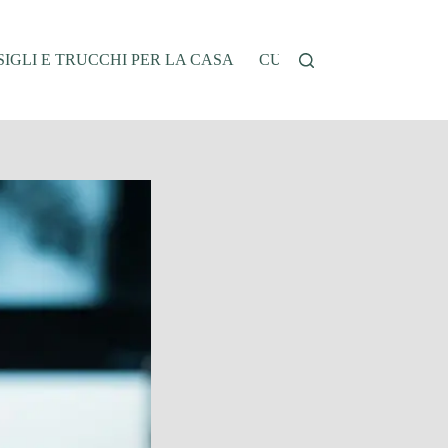
IGLI E TRUCCHI PER LA CASA
CUCINA E RICETTE
G