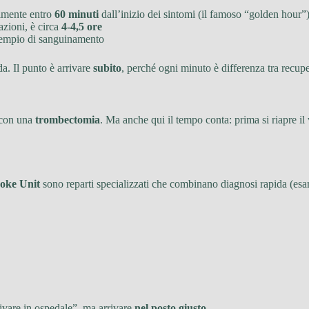
ealmente entro
60 minuti
dall’inizio dei sintomi (il famoso “golden hour”
azioni, è circa
4-4,5 ore
esempio di sanguinamento
a. Il punto è arrivare
subito
, perché ogni minuto è differenza tra recupe
 con una
trombectomia
. Ma anche qui il tempo conta: prima si riapre il 
roke Unit
sono reparti specializzati che combinano diagnosi rapida (esam
rivare in ospedale”, ma arrivare
nel posto giusto
.