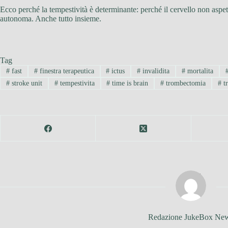
Ecco perché la tempestività è determinante: perché il cervello non aspe
autonoma. Anche tutto insieme.
Tag
#
fast
#
finestra terapeutica
#
ictus
#
invalidita
#
mortalita
#
stroke unit
#
tempestivita
#
time is brain
#
trombectomia
#
tr
Redazione JukeBox Ne