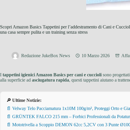
Scopri Amazon Basics Tappetini per l’addestramento di Cani e Cuccioli:
una casa sempre pulita e un training senza stress
Redazione JukeBox News
10 Marzo 2026
Affa
I
tappetini igienici Amazon Basics per cani e cuccioli
sono progettati
alla superficie ad
asciugatura rapida
, questi tappetini aiutano a tratte
🔎 Ultime Notizie:
📄 Velway Telo Pacciamatura 1x10M 100g/m², Proteggi Orto e Giar
📄 GRÜNTEK FALCO 215 mm – Forbici Professionali da Potatura pe
📄 Mototrivella a Scoppio DEMON 62cc 5,2CV con 3 Punte Ø100/