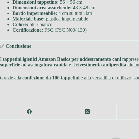
Dimensioni tappetino:
56 × 56 cm
Dimensioni area assorbente:
48 × 48 cm
Bordo impermeabile:
4 cm su tutti i lati
Materiale base:
plastica impermeabile
Colore:
blu / bianco
Certificazione:
FSC (FSC N004130)
✅
Conclusione
I
tappetini igienici Amazon Basics per addestramento cani
rappresen
superficie ad asciugatura rapida
e il
rivestimento antiperdita
aiutan
Grazie alla
confezione da 100 tappetini
e alla versatilità di utilizzo, s