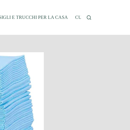
IGLI E TRUCCHI PER LA CASA
CUCINA E RICETTE
G