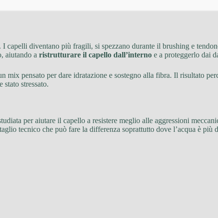
. I capelli diventano più fragili, si spezzano durante il brushing e tend
o, aiutando a
ristrutturare il capello dall’interno
e a proteggerlo dai da
 un mix pensato per dare idratazione e sostegno alla fibra. Il risultato pe
 stato stressato.
 studiata per aiutare il capello a resistere meglio alle aggressioni meccan
taglio tecnico che può fare la differenza soprattutto dove l’acqua è più 