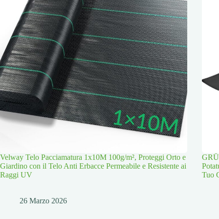
Velway Telo Pacciamatura 1x10M 100g/m², Proteggi Orto e
GRÜN
Giardino con il Telo Anti Erbacce Permeabile e Resistente ai
Potat
Raggi UV
Tuo 
26 Marzo 2026