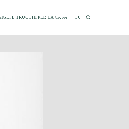
IGLI E TRUCCHI PER LA CASA
CUCINA E RICETTE
G