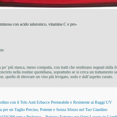
uminosa con acido ialuronico, vitamina C e pro-
rte
 po’ più stanca, meno compatta, con tratti che sembrano segnati dalla fret
oncreto nella routine quotidiana, soprattutto se si cerca un trattamento
 quello di ritrovare un viso più levigato, sodo e dall’aspetto curato.
dino con il Telo Anti Erbacce Permeabile e Resistente ai Raggi UV
r un Taglio Preciso, Potente e Senza Sforzo nel Tuo Giardino
150/200 mm e Prolunga – Potenza Estrema per Ogni Lavoro in Giard