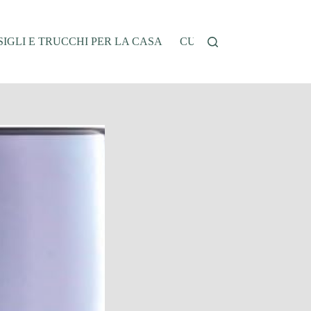
IGLI E TRUCCHI PER LA CASA
CUCINA E RICETTE
G