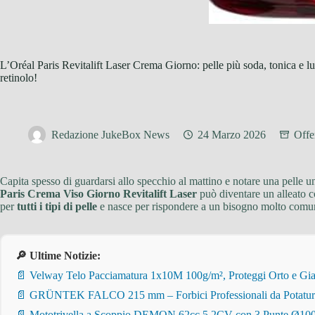
L’Oréal Paris Revitalift Laser Crema Giorno: pelle più soda, tonica e l
retinolo!
Redazione JukeBox News
24 Marzo 2026
Offe
Capita spesso di guardarsi allo specchio al mattino e notare una pelle un
Paris Crema Viso Giorno Revitalift Laser
può diventare un alleato c
per
tutti i tipi di pelle
e nasce per rispondere a un bisogno molto comune,
🔎 Ultime Notizie:
📄 Velway Telo Pacciamatura 1x10M 100g/m², Proteggi Orto e Giar
📄 GRÜNTEK FALCO 215 mm – Forbici Professionali da Potatura pe
📄 Mototrivella a Scoppio DEMON 62cc 5,2CV con 3 Punte Ø100/