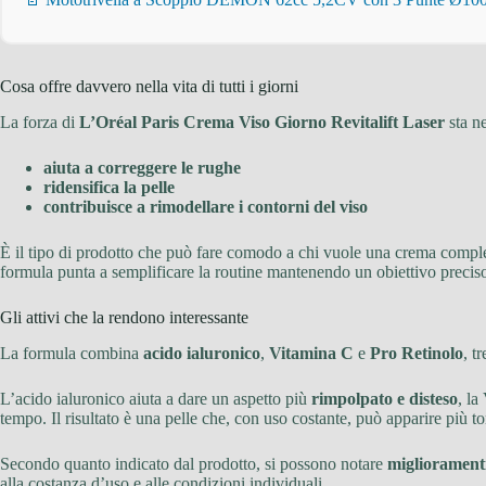
Cosa offre davvero nella vita di tutti i giorni
La forza di
L’Oréal Paris Crema Viso Giorno Revitalift Laser
sta n
aiuta a correggere le rughe
ridensifica la pelle
contribuisce a rimodellare i contorni del viso
È il tipo di prodotto che può fare comodo a chi vuole una crema complet
formula punta a semplificare la routine mantenendo un obiettivo precis
Gli attivi che la rendono interessante
La formula combina
acido ialuronico
,
Vitamina C
e
Pro Retinolo
, t
L’acido ialuronico aiuta a dare un aspetto più
rimpolpato e disteso
, la
tempo. Il risultato è una pelle che, con uso costante, può apparire più t
Secondo quanto indicato dal prodotto, si possono notare
miglioramenti
alla costanza d’uso e alle condizioni individuali.