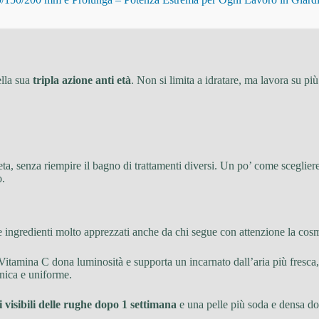
ella sua
tripla azione anti età
. Non si limita a idratare, ma lavora su più 
a, senza riempire il bagno di trattamenti diversi. Un po’ come sceglier
o.
re ingredienti molto apprezzati anche da chi segue con attenzione la cosm
 Vitamina C dona luminosità e supporta un incarnato dall’aria più fresca, 
onica e uniforme.
 visibili delle rughe dopo 1 settimana
e una pelle più soda e densa dop