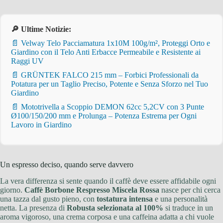
🔎 Ultime Notizie:
📄 Velway Telo Pacciamatura 1x10M 100g/m², Proteggi Orto e
Giardino con il Telo Anti Erbacce Permeabile e Resistente ai
Raggi UV
📄 GRÜNTEK FALCO 215 mm – Forbici Professionali da
Potatura per un Taglio Preciso, Potente e Senza Sforzo nel Tuo
Giardino
📄 Mototrivella a Scoppio DEMON 62cc 5,2CV con 3 Punte
Ø100/150/200 mm e Prolunga – Potenza Estrema per Ogni
Lavoro in Giardino
Un espresso deciso, quando serve davvero
La vera differenza si sente quando il caffè deve essere affidabile ogni
giorno.
Caffè Borbone Respresso Miscela Rossa
nasce per chi cerca
una tazza dal gusto pieno, con
tostatura intensa
e una personalità
netta. La presenza di
Robusta selezionata al 100%
si traduce in un
aroma vigoroso, una crema corposa e una caffeina adatta a chi vuole