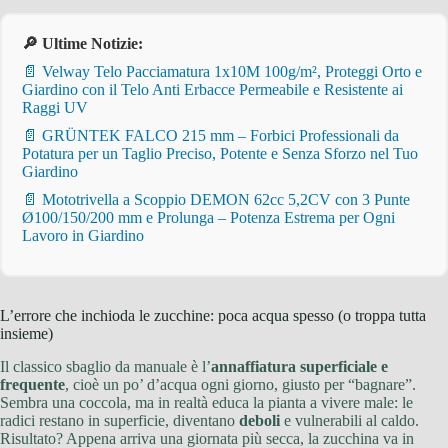
🔎 Ultime Notizie:
📄 Velway Telo Pacciamatura 1x10M 100g/m², Proteggi Orto e
Giardino con il Telo Anti Erbacce Permeabile e Resistente ai
Raggi UV
📄 GRÜNTEK FALCO 215 mm – Forbici Professionali da
Potatura per un Taglio Preciso, Potente e Senza Sforzo nel Tuo
Giardino
📄 Mototrivella a Scoppio DEMON 62cc 5,2CV con 3 Punte
Ø100/150/200 mm e Prolunga – Potenza Estrema per Ogni
Lavoro in Giardino
L’errore che inchioda le zucchine: poca acqua spesso (o troppa tutta
insieme)
Il classico sbaglio da manuale è l’
annaffiatura superficiale e
frequente
, cioè un po’ d’acqua ogni giorno, giusto per “bagnare”.
Sembra una coccola, ma in realtà educa la pianta a vivere male: le
radici restano in superficie, diventano
deboli
e vulnerabili al caldo.
Risultato? Appena arriva una giornata più secca, la zucchina va in