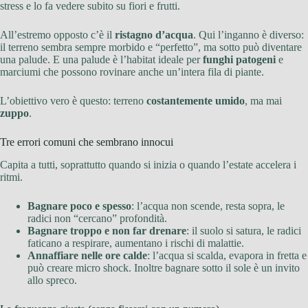
stress e lo fa vedere subito su fiori e frutti.
All’estremo opposto c’è il
ristagno d’acqua
. Qui l’inganno è diverso:
il terreno sembra sempre morbido e “perfetto”, ma sotto può diventare
una palude. E una palude è l’habitat ideale per
funghi patogeni
e
marciumi che possono rovinare anche un’intera fila di piante.
L’obiettivo vero è questo: terreno
costantemente umido
, ma mai
zuppo
.
Tre errori comuni che sembrano innocui
Capita a tutti, soprattutto quando si inizia o quando l’estate accelera i
ritmi.
Bagnare poco e spesso
: l’acqua non scende, resta sopra, le
radici non “cercano” profondità.
Bagnare troppo e non far drenare
: il suolo si satura, le radici
faticano a respirare, aumentano i rischi di malattie.
Annaffiare nelle ore calde
: l’acqua si scalda, evapora in fretta e
può creare micro shock. Inoltre bagnare sotto il sole è un invito
allo spreco.