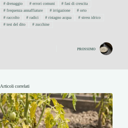
#
drenaggio
#
errori comuni
#
fasi di crescita
#
frequenza annaffiature
#
irrigazione
#
orto
#
raccolto
#
radici
#
ristagno acqua
#
stress idrico
#
test del dito
#
zucchine
PROSSIMO
Articoli correlati