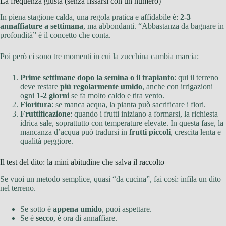
La frequenza giusta (senza fissarsi con un numero)
In piena stagione calda, una regola pratica e affidabile è:
2-3
annaffiature a settimana
, ma abbondanti. “Abbastanza da bagnare in
profondità” è il concetto che conta.
Poi però ci sono tre momenti in cui la zucchina cambia marcia:
Prime settimane dopo la semina o il trapianto
: qui il terreno
deve restare
più regolarmente umido
, anche con irrigazioni
ogni
1-2 giorni
se fa molto caldo e tira vento.
Fioritura
: se manca acqua, la pianta può sacrificare i fiori.
Fruttificazione
: quando i frutti iniziano a formarsi, la richiesta
idrica sale, soprattutto con temperature elevate. In questa fase, la
mancanza d’acqua può tradursi in
frutti piccoli
, crescita lenta e
qualità peggiore.
Il test del dito: la mini abitudine che salva il raccolto
Se vuoi un metodo semplice, quasi “da cucina”, fai così: infila un dito
nel terreno.
Se sotto è
appena umido
, puoi aspettare.
Se è
secco
, è ora di annaffiare.