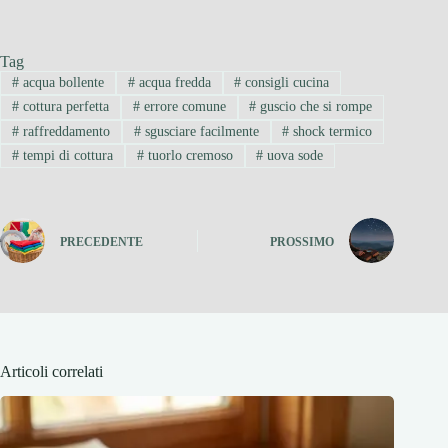
Tag
#
acqua bollente
#
acqua fredda
#
consigli cucina
#
cottura perfetta
#
errore comune
#
guscio che si rompe
#
raffreddamento
#
sgusciare facilmente
#
shock termico
#
tempi di cottura
#
tuorlo cremoso
#
uova sode
PRECEDENTE
PROSSIMO
Articoli correlati