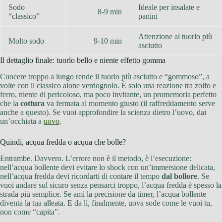
Sodo
Ideale per insalate e
8-9 min
“classico”
panini
Attenzione al tuorlo più
Molto sodo
9-10 min
asciutto
Il dettaglio finale: tuorlo bello e niente effetto gomma
Cuocere troppo a lungo rende il tuorlo più asciutto e “gommoso”, a
volte con il classico alone verdognolo. È solo una reazione tra zolfo e
ferro, niente di pericoloso, ma poco invitante, un promemoria perfetto
che la
cottura
va fermata al momento giusto (il raffreddamento serve
anche a questo). Se vuoi approfondire la scienza dietro l’uovo, dai
un’occhiata a
uovo
.
Quindi, acqua fredda o acqua che bolle?
Entrambe. Davvero. L’errore non è il metodo, è l’esecuzione:
nell’acqua bollente devi evitare lo shock con un’immersione delicata,
nell’acqua fredda devi ricordarti di contare il tempo
dal bollore
. Se
vuoi andare sul sicuro senza pensarci troppo, l’acqua fredda è spesso la
strada più semplice. Se ami la precisione da timer, l’acqua bollente
diventa la tua alleata. E da lì, finalmente, uova sode come le vuoi tu,
non come “capita”.