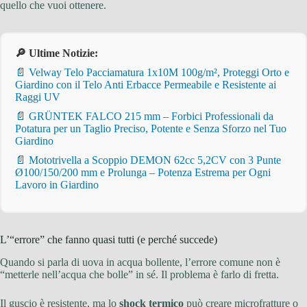
quello che vuoi ottenere.
🔎 Ultime Notizie:
📄 Velway Telo Pacciamatura 1x10M 100g/m², Proteggi Orto e
Giardino con il Telo Anti Erbacce Permeabile e Resistente ai
Raggi UV
📄 GRÜNTEK FALCO 215 mm – Forbici Professionali da
Potatura per un Taglio Preciso, Potente e Senza Sforzo nel Tuo
Giardino
📄 Mototrivella a Scoppio DEMON 62cc 5,2CV con 3 Punte
Ø100/150/200 mm e Prolunga – Potenza Estrema per Ogni
Lavoro in Giardino
L’“errore” che fanno quasi tutti (e perché succede)
Quando si parla di uova in acqua bollente, l’errore comune non è
“metterle nell’acqua che bolle” in sé. Il problema è farlo di fretta.
Il guscio è resistente, ma lo
shock termico
può creare microfratture o