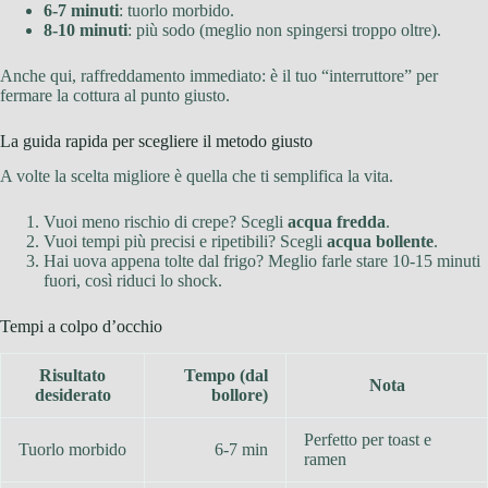
6-7 minuti
: tuorlo morbido.
8-10 minuti
: più sodo (meglio non spingersi troppo oltre).
Anche qui, raffreddamento immediato: è il tuo “interruttore” per
fermare la cottura al punto giusto.
La guida rapida per scegliere il metodo giusto
A volte la scelta migliore è quella che ti semplifica la vita.
Vuoi meno rischio di crepe? Scegli
acqua fredda
.
Vuoi tempi più precisi e ripetibili? Scegli
acqua bollente
.
Hai uova appena tolte dal frigo? Meglio farle stare 10-15 minuti
fuori, così riduci lo shock.
Tempi a colpo d’occhio
Risultato
Tempo (dal
Nota
desiderato
bollore)
Perfetto per toast e
Tuorlo morbido
6-7 min
ramen