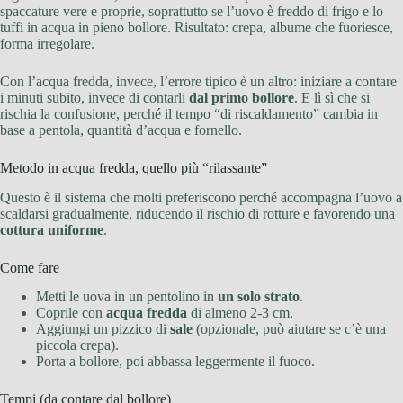
spaccature vere e proprie, soprattutto se l’uovo è freddo di frigo e lo
tuffi in acqua in pieno bollore. Risultato: crepa, albume che fuoriesce,
forma irregolare.
Con l’acqua fredda, invece, l’errore tipico è un altro: iniziare a contare
i minuti subito, invece di contarli
dal primo bollore
. E lì sì che si
rischia la confusione, perché il tempo “di riscaldamento” cambia in
base a pentola, quantità d’acqua e fornello.
Metodo in acqua fredda, quello più “rilassante”
Questo è il sistema che molti preferiscono perché accompagna l’uovo a
scaldarsi gradualmente, riducendo il rischio di rotture e favorendo una
cottura uniforme
.
Come fare
Metti le uova in un pentolino in
un solo strato
.
Coprile con
acqua fredda
di almeno 2-3 cm.
Aggiungi un pizzico di
sale
(opzionale, può aiutare se c’è una
piccola crepa).
Porta a bollore, poi abbassa leggermente il fuoco.
Tempi (da contare dal bollore)