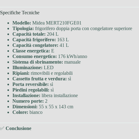
Specifiche Tecniche
Modello:
Midea MERT210FGE01
Tipologia:
frigorifero doppia porta con congelatore superiore
Capacità totale:
204 L
Capacità frigorifero:
163 L
Capacità congelatore:
41 L
Classe energetica:
E
Consumo energetico:
176 kWh/anno
Sistema di sbrinamento:
manuale
Illuminazione:
LED
Ripiani:
rimovibili e regolabili
Cassetto frutta e verdura:
sì
Porta reversibile:
sì
Piedini regolabili:
sì
Installazione:
libera installazione
Numero porte:
2
Dimensioni:
55 x 55 x 143 cm
Colore:
bianco
✅
Conclusione