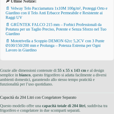
🔎 Ultime Notizie:
📄 Velway Telo Pacciamatura 1x10M 100g/m², Proteggi Orto e
Giardino con il Telo Anti Erbacce Permeabile e Resistente ai
Raggi UV
📄 GRÜNTEK FALCO 215 mm – Forbici Professionali da
Potatura per un Taglio Preciso, Potente e Senza Sforzo nel Tuo
Giardino
📄 Mototrivella a Scoppio DEMON 62cc 5,2CV con 3 Punte
Ø100/150/200 mm e Prolunga – Potenza Estrema per Ogni
Lavoro in Giardino
Grazie alle dimensioni contenute di
55 x 55 x 143 cm
e al design
semplice in
bianco
, questo frigorifero si adatta facilmente a diversi
ambienti domestici, garantendo allo stesso tempo praticità e
funzionalità per l’uso quotidiano.
Capacità da 204 Litri con Congelatore Separato
Questo modello offre una
capacità totale di 204 litri
, suddivisa tra
frigorifero e congelatore in due scomparti separati.