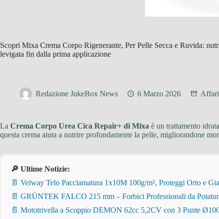
Scopri Mixa Crema Corpo Rigenerante, Per Pelle Secca e Ruvida: nutriz
levigata fin dalla prima applicazione
Redazione JukeBox News
6 Marzo 2026
Affar
La
Crema Corpo Urea Cica Repair+ di Mixa
è un trattamento idrat
questa crema aiuta a nutrire profondamente la pelle, migliorandone morb
🔎 Ultime Notizie:
📄 Velway Telo Pacciamatura 1x10M 100g/m², Proteggi Orto e Giar
📄 GRÜNTEK FALCO 215 mm – Forbici Professionali da Potatura pe
📄 Mototrivella a Scoppio DEMON 62cc 5,2CV con 3 Punte Ø100/