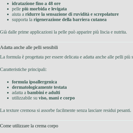
idratazione fino a 48 ore
pelle
più morbida e levigata
aiuta a
ridurre la sensazione di ruvidità e screpolature
supporta la
rigenerazione della barriera cutanea
Già dalle prime applicazioni la pelle può apparire più liscia e nutrita.
Adatta anche alle pelli sensibili
La formula è progettata per essere delicata e adatta anche alle pelli più s
Caratteristiche principali:
formula ipoallergenica
dermatologicamente testata
adatta a
bambini e adulti
utilizzabile su
viso, mani e corpo
La texture cremosa si assorbe facilmente senza lasciare residui pesanti.
Come utilizzare la crema corpo