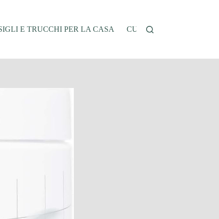
IGLI E TRUCCHI PER LA CASA
CUCINA E RICETTE
G