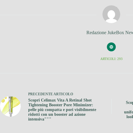
Redazione JukeBox Ne
ARTICOLI: 293
PRECEDENTE
ARTICOLO
Scopri Celimax Vita A Retinal Shot
Sco
Tightening Booster Pore Minimizer:
pelle più compatta e pori visibilmente
unif
ridotti con un booster ad azione
loo
intensiva"""