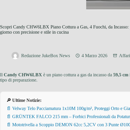
Scopri Candy CHW6LBX Piano Cottura a Gas, 4 Fuochi, da Incasso: po
giorno con precisione e stile in cucina
Redazione JukeBox News
4 Marzo 2026
Affar
Il
Candy CHW6LBX
è un piano cottura a gas da incasso da
59,5 cm
i
tipo di preparazione.
🔎 Ultime Notizie:
📄 Velway Telo Pacciamatura 1x10M 100g/m², Proteggi Orto e Giar
📄 GRÜNTEK FALCO 215 mm – Forbici Professionali da Potatura pe
📄 Mototrivella a Scoppio DEMON 62cc 5,2CV con 3 Punte Ø100/