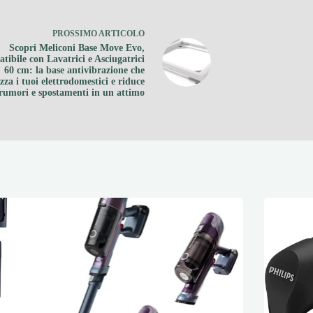
PROSSIMO
ARTICOLO
Scopri Meliconi Base Move Evo,
ibile con Lavatrici e Asciugatrici
60 cm: la base antivibrazione che
izza i tuoi elettrodomestici e riduce
rumori e spostamenti in un attimo