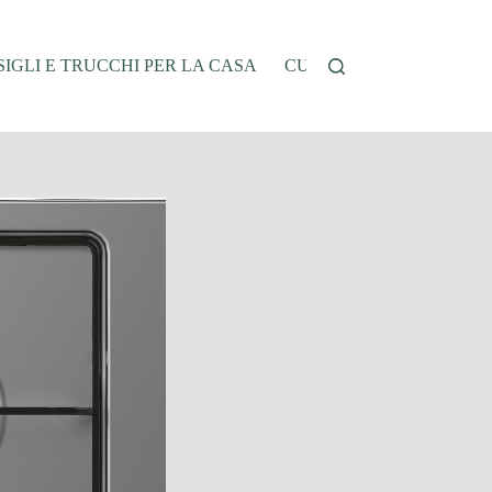
IGLI E TRUCCHI PER LA CASA
CUCINA E RICETTE
G