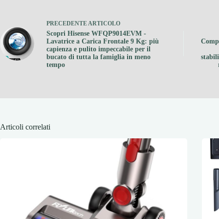
PRECEDENTE
ARTICOLO
Scopri Hisense WFQP9014EVM -
Lavatrice a Carica Frontale 9 Kg: più
Compat
capienza e pulito impeccabile per il
bucato di tutta la famiglia in meno
stabil
tempo
Articoli correlati