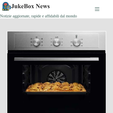
Salta
al
contenuto
Notizie aggiornate, rapide e affidabili dal mondo