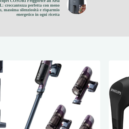
copri COSORI Friggitrice ad Aria
L: croccantezza perfetta con meno
io, massima silenziosità e risparmio
energetico in ogni ricetta