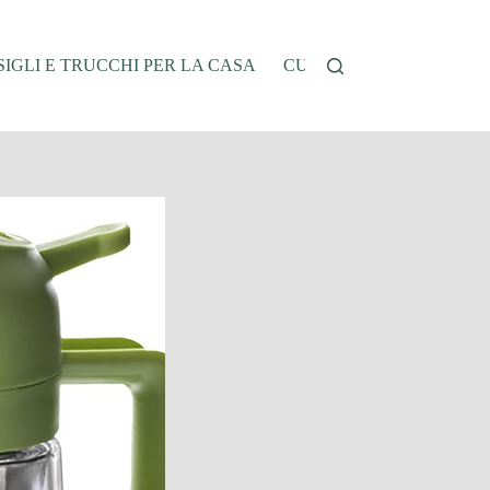
IGLI E TRUCCHI PER LA CASA
CUCINA E RICETTE
G