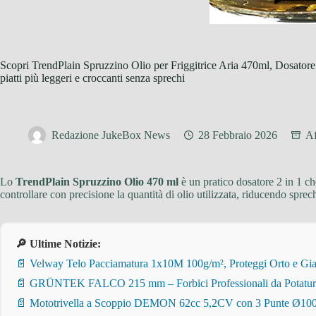
Scopri TrendPlain Spruzzino Olio per Friggitrice Aria 470ml, Dosatore 
piatti più leggeri e croccanti senza sprechi
Redazione JukeBox News
28 Febbraio 2026
Af
Lo
TrendPlain Spruzzino Olio 470 ml
è un pratico dosatore 2 in 1 che
controllare con precisione la quantità di olio utilizzata, riducendo sprech
🔎 Ultime Notizie:
📄 Velway Telo Pacciamatura 1x10M 100g/m², Proteggi Orto e Giar
📄 GRÜNTEK FALCO 215 mm – Forbici Professionali da Potatura pe
📄 Mototrivella a Scoppio DEMON 62cc 5,2CV con 3 Punte Ø100/