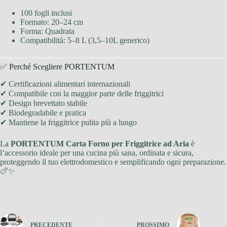
100 fogli inclusi
Formato: 20–24 cm
Forma: Quadrata
Compatibilità: 5–8 L (3,5–10L generico)
✅ Perché Scegliere PORTENTUM
✔ Certificazioni alimentari internazionali
✔ Compatibile con la maggior parte delle friggitrici
✔ Design brevettato stabile
✔ Biodegradabile e pratica
✔ Mantiene la friggitrice pulita più a lungo
La
PORTENTUM Carta Forno per Friggitrice ad Aria
è
l’accessorio ideale per una cucina più sana, ordinata e sicura,
proteggendo il tuo elettrodomestico e semplificando ogni preparazione.
🍗✨
PRECEDENTE
PROSSIMO