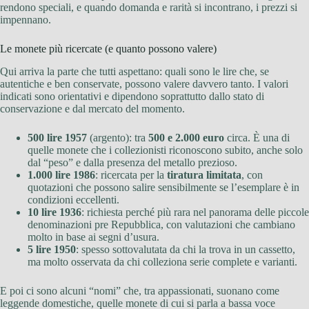
rendono speciali, e quando domanda e rarità si incontrano, i prezzi si
impennano.
Le monete più ricercate (e quanto possono valere)
Qui arriva la parte che tutti aspettano: quali sono le lire che, se
autentiche e ben conservate, possono valere davvero tanto. I valori
indicati sono orientativi e dipendono soprattutto dallo stato di
conservazione e dal mercato del momento.
500 lire 1957
(argento): tra
500 e 2.000 euro
circa. È una di
quelle monete che i collezionisti riconoscono subito, anche solo
dal “peso” e dalla presenza del metallo prezioso.
1.000 lire 1986
: ricercata per la
tiratura limitata
, con
quotazioni che possono salire sensibilmente se l’esemplare è in
condizioni eccellenti.
10 lire 1936
: richiesta perché più rara nel panorama delle piccole
denominazioni pre Repubblica, con valutazioni che cambiano
molto in base ai segni d’usura.
5 lire 1950
: spesso sottovalutata da chi la trova in un cassetto,
ma molto osservata da chi colleziona serie complete e varianti.
E poi ci sono alcuni “nomi” che, tra appassionati, suonano come
leggende domestiche, quelle monete di cui si parla a bassa voce