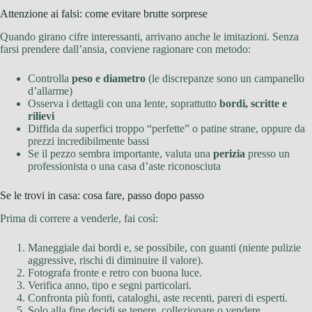
Attenzione ai falsi: come evitare brutte sorprese
Quando girano cifre interessanti, arrivano anche le imitazioni. Senza
farsi prendere dall’ansia, conviene ragionare con metodo:
Controlla
peso e diametro
(le discrepanze sono un campanello
d’allarme)
Osserva i dettagli con una lente, soprattutto
bordi, scritte e
rilievi
Diffida da superfici troppo “perfette” o patine strane, oppure da
prezzi incredibilmente bassi
Se il pezzo sembra importante, valuta una
perizia
presso un
professionista o una casa d’aste riconosciuta
Se le trovi in casa: cosa fare, passo dopo passo
Prima di correre a venderle, fai così:
Maneggiale dai bordi e, se possibile, con guanti (niente pulizie
aggressive, rischi di diminuire il valore).
Fotografa fronte e retro con buona luce.
Verifica anno, tipo e segni particolari.
Confronta più fonti, cataloghi, aste recenti, pareri di esperti.
Solo alla fine decidi se tenere, collezionare o vendere.