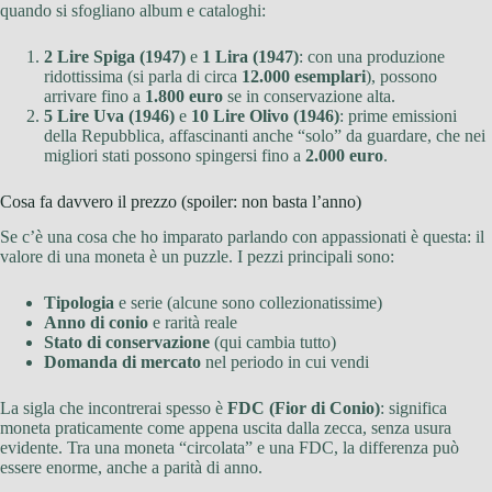
quando si sfogliano album e cataloghi:
2 Lire Spiga (1947)
e
1 Lira (1947)
: con una produzione
ridottissima (si parla di circa
12.000 esemplari
), possono
arrivare fino a
1.800 euro
se in conservazione alta.
5 Lire Uva (1946)
e
10 Lire Olivo (1946)
: prime emissioni
della Repubblica, affascinanti anche “solo” da guardare, che nei
migliori stati possono spingersi fino a
2.000 euro
.
Cosa fa davvero il prezzo (spoiler: non basta l’anno)
Se c’è una cosa che ho imparato parlando con appassionati è questa: il
valore di una moneta è un puzzle. I pezzi principali sono:
Tipologia
e serie (alcune sono collezionatissime)
Anno di conio
e rarità reale
Stato di conservazione
(qui cambia tutto)
Domanda di mercato
nel periodo in cui vendi
La sigla che incontrerai spesso è
FDC (Fior di Conio)
: significa
moneta praticamente come appena uscita dalla zecca, senza usura
evidente. Tra una moneta “circolata” e una FDC, la differenza può
essere enorme, anche a parità di anno.