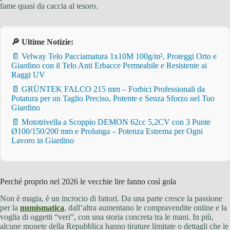
fame quasi da caccia al tesoro.
🔎 Ultime Notizie:
📄 Velway Telo Pacciamatura 1x10M 100g/m², Proteggi Orto e
Giardino con il Telo Anti Erbacce Permeabile e Resistente ai
Raggi UV
📄 GRÜNTEK FALCO 215 mm – Forbici Professionali da
Potatura per un Taglio Preciso, Potente e Senza Sforzo nel Tuo
Giardino
📄 Mototrivella a Scoppio DEMON 62cc 5,2CV con 3 Punte
Ø100/150/200 mm e Prolunga – Potenza Estrema per Ogni
Lavoro in Giardino
Perché proprio nel 2026 le vecchie lire fanno così gola
Non è magia, è un incrocio di fattori. Da una parte cresce la passione
per la
numismatica
, dall’altra aumentano le compravendite online e la
voglia di oggetti “veri”, con una storia concreta tra le mani. In più,
alcune monete della Repubblica hanno tirature limitate o dettagli che le