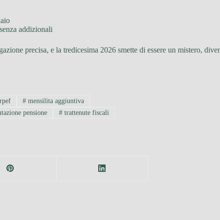
naio
senza addizionali
egazione precisa, e la tredicesima 2026 smette di essere un mistero, div
rpef
#
mensilita aggiuntiva
utazione pensione
#
trattenute fiscali