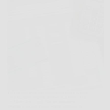
Ti è mai capitato di guardare la busta paga e pensare,
“Aspetta, questo importo da dove salta fuori”? Con
l’ex Bonus Renzi, oggi chiamato trattamento
integrativo, succede spesso: sembra semplice, ma