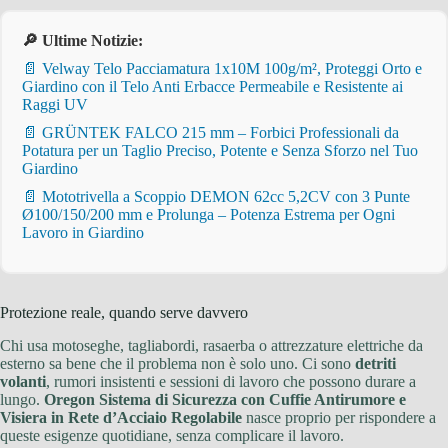
🔎 Ultime Notizie:
📄 Velway Telo Pacciamatura 1x10M 100g/m², Proteggi Orto e
Giardino con il Telo Anti Erbacce Permeabile e Resistente ai
Raggi UV
📄 GRÜNTEK FALCO 215 mm – Forbici Professionali da
Potatura per un Taglio Preciso, Potente e Senza Sforzo nel Tuo
Giardino
📄 Mototrivella a Scoppio DEMON 62cc 5,2CV con 3 Punte
Ø100/150/200 mm e Prolunga – Potenza Estrema per Ogni
Lavoro in Giardino
Protezione reale, quando serve davvero
Chi usa motoseghe, tagliabordi, rasaerba o attrezzature elettriche da
esterno sa bene che il problema non è solo uno. Ci sono
detriti
volanti
, rumori insistenti e sessioni di lavoro che possono durare a
lungo.
Oregon Sistema di Sicurezza con Cuffie Antirumore e
Visiera in Rete d’Acciaio Regolabile
nasce proprio per rispondere a
queste esigenze quotidiane, senza complicare il lavoro.